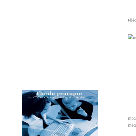
télé
modè
méca