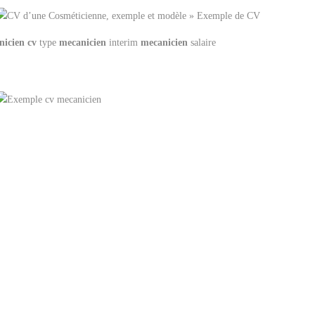
nicien
cv
type
mecanicien
interim
mecanicien
salaire