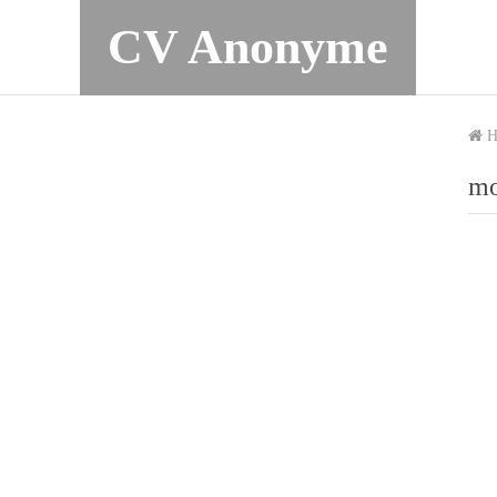
CV Anonyme
H
mo