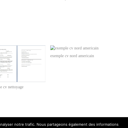
exemple cv nord americain
e cv nettoyage
'analyser notre trafic. Nous partageons également des informations