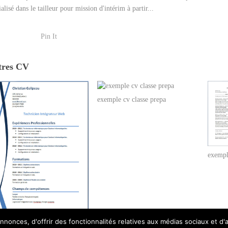
ialisé dans le tailleur pour mission d'intérim à partir...
Pin It
tres CV
exemple cv classe prepa
exempl
le cv gratuit word telecharger
nonces, d'offrir des fonctionnalités relatives aux médias sociaux et d