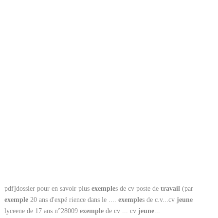
pdf]dossier pour en savoir plus
exemple
s de cv poste de
travail
(par
exemple
20 ans d'expé rience dans le ....
exemple
s de c.v...cv
jeune
lyceene de 17 ans n°28009
exemple
de cv ... cv
jeune
...