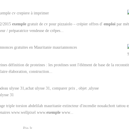
02/2015
exemple
gratuit de cv pour pizzaiolo – crépier offres d'
emploi
par méti
eur / préparatrice vendeuse de crêpes...
eines définition de proteines : les protéines sont l'élément de base de la reconstit
ulaire élaboration, construction...
lage triple torsion abdelilah mauritanie extincteur d'incendie nouakchott tattou
c
enaires www.wellpixel www.
exemple
www...
Pin It