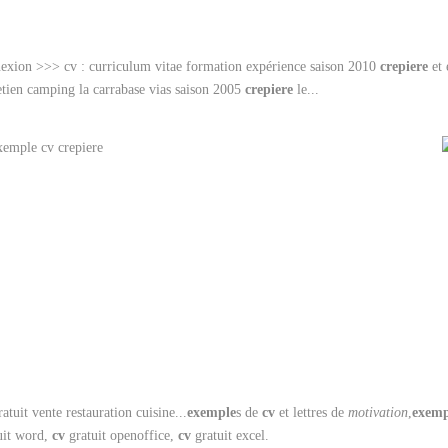
exion >>> cv : curriculum vitae formation expérience saison 2010
crepiere
et 
etien camping la carrabase vias saison 2005
crepiere
le...
ratuit vente restauration cuisine...
exemple
s de
cv
et lettres de
motivation
,
exemp
uit word,
cv
gratuit openoffice,
cv
gratuit excel.