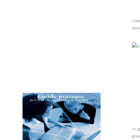
conn
entr
cv g
grat