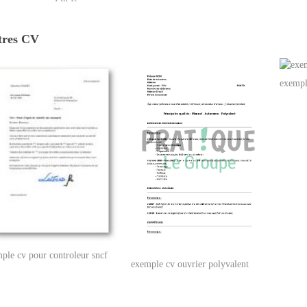
tres CV
exempl
ple cv pour controleur sncf
exemple cv ouvrier polyvalent