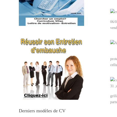
06/
vend
prot
cell
gril
part
Derniers modèles de CV